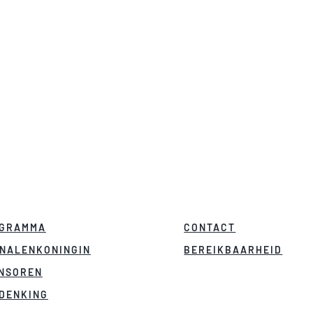
MET KORTING NAAR DE KERMIS?
Download de kortingsbonnen
, ze zijn onbeperkt bruikbaa
GRAMMA
CONTACT
NALENKONINGIN
BEREIKBAARHEID
NSOREN
DENKING