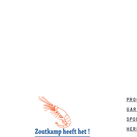
PRO
GAR
SPO
HER