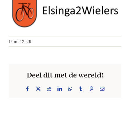
ACHTERGROND
13 mei 2026
Deel dit met de wereld!
Facebook
X
Reddit
LinkedIn
WhatsApp
Tumblr
Pinterest
E-
mail