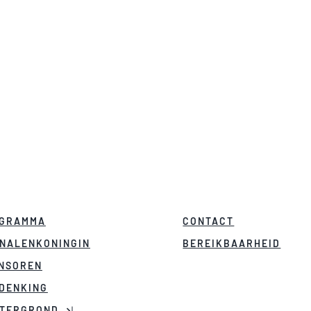
MET KORTING NAAR DE KERMIS?
Download de kortingsbonnen
, ze zijn onbeperkt bruikbaa
GRAMMA
CONTACT
NALENKONINGIN
BEREIKBAARHEID
NSOREN
DENKING
TERGROND