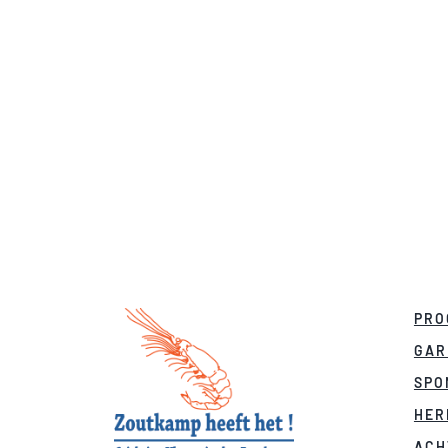
PRO
GAR
SPO
HER
ACH