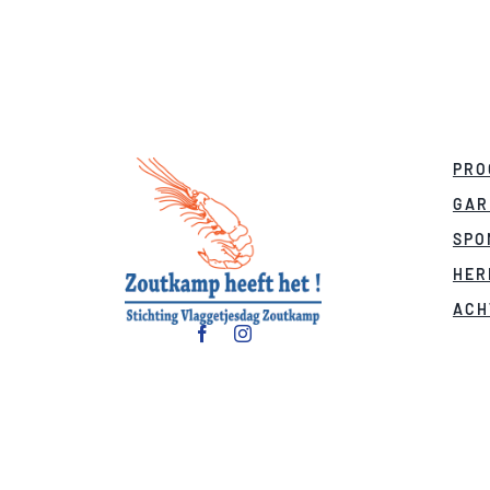
PRO
GAR
SPO
HER
ACH