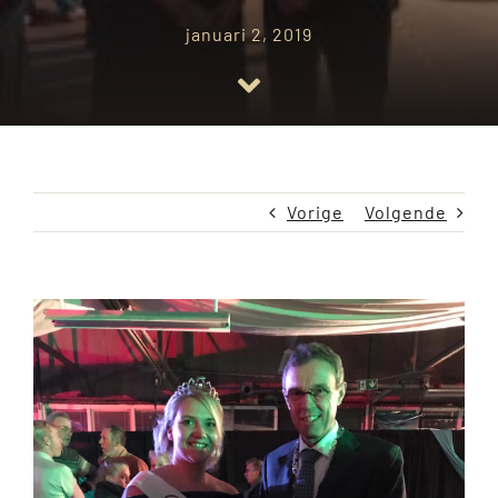
januari 2, 2019
ACHTERGROND
Vorige
Volgende
Bekijk
grotere
afbeelding