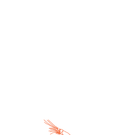
MET KORTING NAAR DE KERMIS?
Download de kortingsbonnen
, ze zijn onbeperkt
bruikbaar!