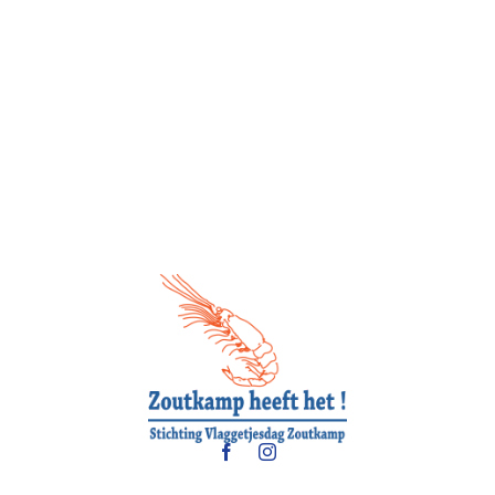
Download de kortingsbonnen
, ze zijn onbeperkt
bruikbaar!