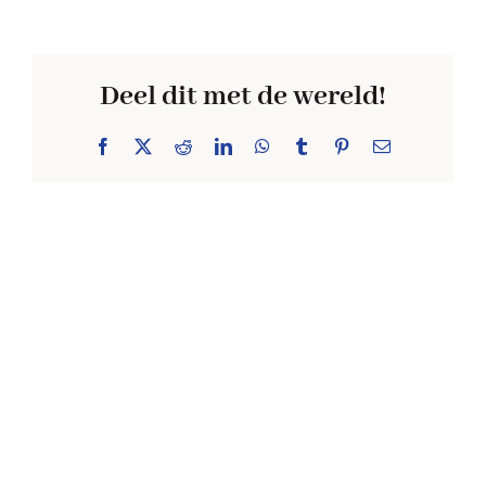
Deel dit met de wereld!
Facebook
X
Reddit
LinkedIn
WhatsApp
Tumblr
Pinterest
E-
mail
MET KORTING NAAR DE KERMIS?